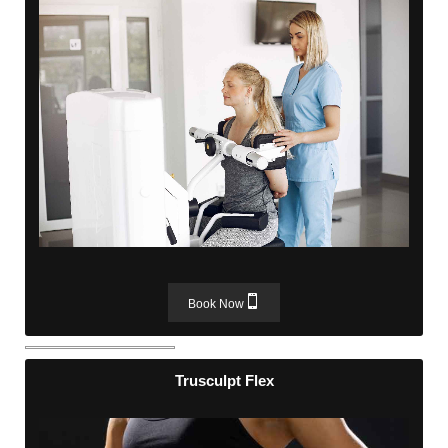
Physical Therapy
Book Now
Trusculpt Flex
Trusculpt Flex