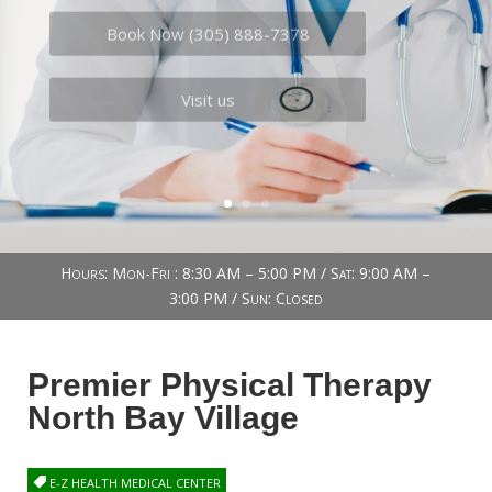
Book Now (305) 888-7378
Visit us
Hours: Mon-Fri : 8:30 AM – 5:00 PM / Sat: 9:00 AM –
3:00 PM / Sun: Closed
Premier Physical Therapy
North Bay Village
E-Z HEALTH MEDICAL CENTER